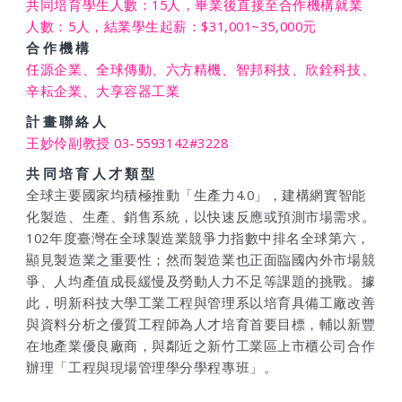
共同培育學生人數：15人，畢業後直接至合作機構就業
人數：5人，結業學生起薪：$31,001~35,000元
合作機構
任源企業、全球傳動、六方精機、智邦科技、欣銓科技、
辛耘企業、大享容器工業
計畫聯絡人
王妙伶副教授 03-5593142#3228
共同培育人才類型
全球主要國家均積極推動「生產力4.0」，建構網實智能
化製造、生產、銷售系統，以快速反應或預測市場需求。
102年度臺灣在全球製造業競爭力指數中排名全球第六，
顯見製造業之重要性；然而製造業也正面臨國內外市場競
爭、人均產值成長緩慢及勞動人力不足等課題的挑戰。據
此，明新科技大學工業工程與管理系以培育具備工廠改善
與資料分析之優質工程師為人才培育首要目標，輔以新豐
在地產業優良廠商，與鄰近之新竹工業區上市櫃公司合作
辦理「工程與現場管理學分學程專班」。