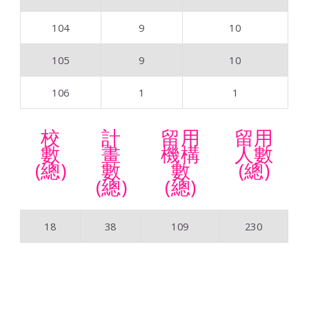
104
9
10
105
9
10
106
1
1
校
計
留用
留用
數
畫
機構
人數
(總)
數
數
(總)
(總)
(總)
18
38
109
230