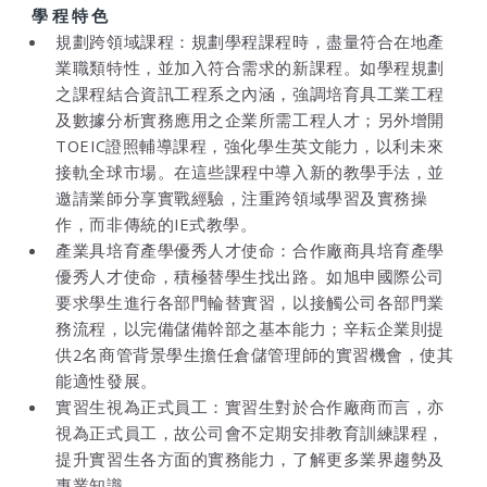
學程特色
規劃跨領域課程：規劃學程課程時，盡量符合在地產
業職類特性，並加入符合需求的新課程。如學程規劃
之課程結合資訊工程系之內涵，強調培育具工業工程
及數據分析實務應用之企業所需工程人才；另外增開
TOEIC證照輔導課程，強化學生英文能力，以利未來
接軌全球市場。在這些課程中導入新的教學手法，並
邀請業師分享實戰經驗，注重跨領域學習及實務操
作，而非傳統的IE式教學。
產業具培育產學優秀人才使命：合作廠商具培育產學
優秀人才使命，積極替學生找出路。如旭申國際公司
要求學生進行各部門輪替實習，以接觸公司各部門業
務流程，以完備儲備幹部之基本能力；辛耘企業則提
供2名商管背景學生擔任倉儲管理師的實習機會，使其
能適性發展。
實習生視為正式員工：實習生對於合作廠商而言，亦
視為正式員工，故公司會不定期安排教育訓練課程，
提升實習生各方面的實務能力，了解更多業界趨勢及
專業知識。