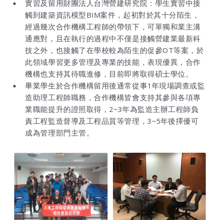
實習及留用財團法人台灣營建研究院：學生實習中接
觸到建築資訊模型BIM案件，起初對於其十分陌生，
經過幾次合作機構工程師的帶領下，可單獨和業主溝
通應對，且在執行的過程中不僅是接觸營建業最新科
技之外，也接觸了在學校較為陌生的促參OT等案，於
此領域學習更多管理及專業的技能，表現優異，合作
機構也支持其待職進修，目前即將取得碩士學位。
畢業學生於合作機構留用後通常從事1年現場調查或監
造助理工程師職務，合作機構皆會支持其參與各項專
業職能提升的證照取得，2~3年為監造主辦工程師負
責工程監造督導及工程品質等管理，3~5年後擇優可
成為管理部門主管。