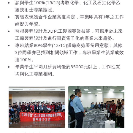
參與學生100%(15/15)考取化學、化工及石油化學乙
級技術士專業證照。
實習表現獲合作企業高度肯定，畢業即具有1年之工作
經歷與年資。
習得製程設計及3D化工製圖專業技能，可應用於未來
工廠製程設計及進行圖資電子化的產業未來趨勢。
專班結業80%學生(12/15)獲廠商簽署留用意願；其餘
3位同學亦已找到相關領域工作，專班畢業生就業成效
達100%。
畢業學生平均月薪資均優於35000元以上，工作性質
均與化工專業相關。