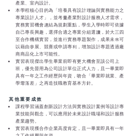
產業、室內設計。
本學程核心目的為「培養具有設計理論與實務能力之
專業設計人才」，並考量產業對設計服務人才需求，
實務實習機會連結為規劃重點，學生入學時即可依據
自己專長興趣，選擇合適之專業分組選讀，於大三四
至合作機構實習，並進行實務專題製作，成果未來可
以藉由參展、競賽或申請專利，增加設計專題透過廠
商商品化上市可能性。
實習表現傑出學生畢業前即有更大機會至該公司上
班，優先晉用為公司設計單位正式人力，且一畢業即
具有一年之工作經歷與年資，吻合「畢業即就業、產
學零落差」之再造技職教育基本方針。
其他重要成效
課程學習涵蓋創新設計方法與實務設計案例等設計專
業技能與觀念，可以應用於未來設計職場和設計服務
產業趨勢。
實習表現獲合作企業高度肯定，且一畢業即具有一年
之工作經歷與年資。