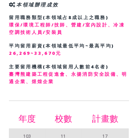
本領域辦理成效
留用職務類型(本領域占8成以上之職務)
環保/環境工程師/技師、營建/室內設計、冷凍
空調技術人員/安裝員
平均留用薪資(本領域最低平均~最高平均)
26,269~33,670元
主要留用機構(本領域留用人數前4名者)
臺灣熊建築工程促進會、永揚消防安全設備、明
通企業、煜煌企業
年度
校數
計畫數
103
11
17