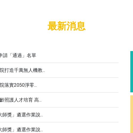
最新消息
院申請「通過」名單
打造千萬無人機教...
實2050淨零...
照護人才培育 高...
師獎」遴選作業說...
師獎」遴選作業說...